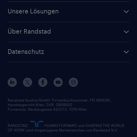
Für Unternehmen
Finanz- & Rechnungswesen
Jobs in Oberösterreich
Unsere Lösungen
Jetzt Personal anfragen
Handel
Zeitarbeit
Randstad Operational
Lager & Logistik
Über Randstad
Personalvermittlung
Randstad Professional
Produktion
Wer wir sind
Inhouse Services
HR-Portal
Datenschutz
Unsere Werte
HR-Lösungen
Unsere Fachbereiche
Datenschutz erklärt
Unser Management
Unsere Standorte
Nutzungsbestimmungen
Unsere Historie
Widerrufsformular
Randstad Austria GmbH, Firmenbuchnummer: FN 166929i,
Handelsgericht Wien; DVR: 0959502
Firmensitz: Neubaugasse 43/1/1-2, 1070 Wien
RANDSTAD,
HUMAN FORWARD und SHAPING THE WORLD
OF WORK sind eingetragene Markenzeichen von Randstad N.V.