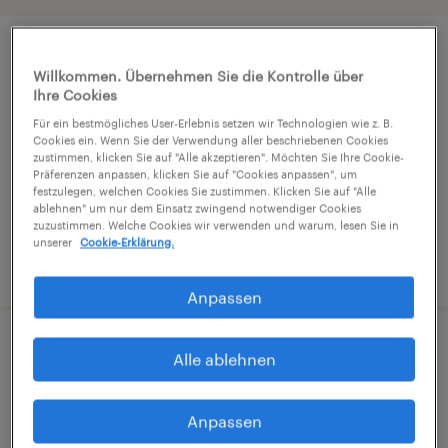
Produktionshelfer (m/w/d)
Willkommen. Übernehmen Sie die Kontrolle über
Ihre Cookies
Schwaz, Tirol
Für ein bestmögliches User-Erlebnis setzen wir Technologien wie z. B.
Festanstellung
Cookies ein. Wenn Sie der Verwendung aller beschriebenen Cookies
zustimmen, klicken Sie auf "Alle akzeptieren". Möchten Sie Ihre Cookie-
€2,327 pro monat
Präferenzen anpassen, klicken Sie auf "Cookies anpassen", um
festzulegen, welchen Cookies Sie zustimmen. Klicken Sie auf "Alle
ablehnen" um nur dem Einsatz zwingend notwendiger Cookies
zuzustimmen. Welche Cookies wir verwenden und warum, lesen Sie in
unserer
Cookie-Erklärung.
veröffentlicht am 25. Juni 2026
Anpassen
Maschinenbediener (m/w/d)
Alle ablehnen
Schwaz, Tirol
Anpassen
Festanstellung