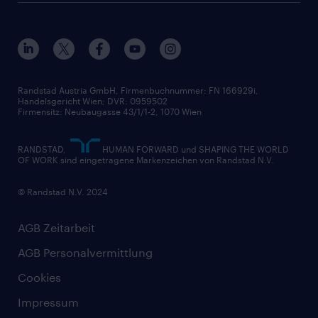
Datenschutz erklärt
Unser Management
Unsere Standorte
Nutzungsbestimmungen
Unsere Historie
Widerrufsformular
Randstad Austria GmbH, Firmenbuchnummer: FN 166929i,
Handelsgericht Wien; DVR: 0959502
Firmensitz: Neubaugasse 43/1/1-2, 1070 Wien
RANDSTAD,
HUMAN FORWARD und SHAPING THE WORLD
OF WORK sind eingetragene Markenzeichen von Randstad N.V.
© Randstad N.V. 2024
AGB Zeitarbeit
AGB Personalvermittlung
Cookies
Impressum