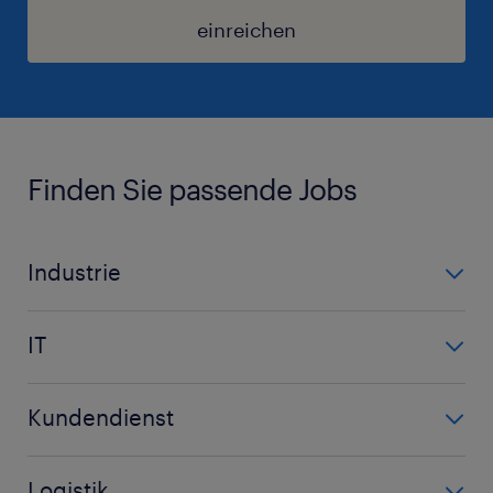
einreichen
Finden Sie passende Jobs
Industrie
Automobilindustrie
IT
Demontage
IT
Maschinenbau
Kundendienst
Netzwerk
Maschinenbautechniker
Call Center Agent
Programmierer
Metall
Logistik