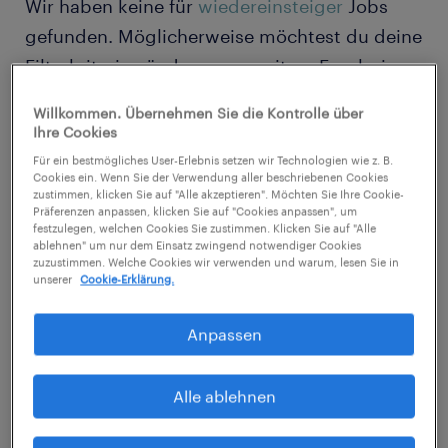
Wir haben keine für
wiedereinsteiger
Jobs
gefunden. Möglicherweise möchtest du deine
Filterkriterien ändern, um weitere Ergebnisse
zu erzielen. Die folgenden Aktionen können
Willkommen. Übernehmen Sie die Kontrolle über
hilfreich sein:
Ihre Cookies
Für ein bestmögliches User-Erlebnis setzen wir Technologien wie z. B.
Cookies ein. Wenn Sie der Verwendung aller beschriebenen Cookies
Ändern Sie die Berufsbezeichnung oder
zustimmen, klicken Sie auf "Alle akzeptieren". Möchten Sie Ihre Cookie-
Präferenzen anpassen, klicken Sie auf "Cookies anpassen", um
die Schlüsselwörter und prüfen Sie, ob
festzulegen, welchen Cookies Sie zustimmen. Klicken Sie auf "Alle
sie richtig geschrieben wurden.
ablehnen" um nur dem Einsatz zwingend notwendiger Cookies
zuzustimmen. Welche Cookies wir verwenden und warum, lesen Sie in
unserer
Cookie-Erklärung.
Entferne möglicherweise einige der von
dir angewendeten Filter.
Anpassen
Haben Sie an einem bestimmten Ort
nach Jobs gesucht? Erwägen Sie, den
Alle ablehnen
Bereich um den Standort herum zu
erweitern.