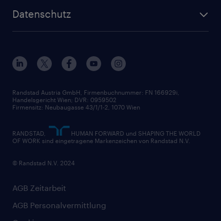
Wer wir sind
Inhouse Services
HR-Portal
Datenschutz
Unsere Werte
HR-Lösungen
Unsere Fachbereiche
Datenschutz erklärt
Unser Management
Unsere Standorte
Nutzungsbestimmungen
Unsere Historie
Widerrufsformular
Randstad Austria GmbH, Firmenbuchnummer: FN 166929i,
Handelsgericht Wien; DVR: 0959502
Firmensitz: Neubaugasse 43/1/1-2, 1070 Wien
RANDSTAD,
HUMAN FORWARD und SHAPING THE WORLD
OF WORK sind eingetragene Markenzeichen von Randstad N.V.
© Randstad N.V. 2024
AGB Zeitarbeit
AGB Personalvermittlung