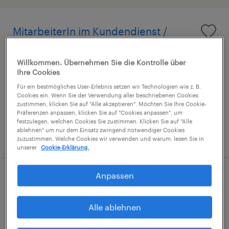
MitarbeiterIn im Kundendienst /
Inbound Callcenter (m/w/d)
Willkommen. Übernehmen Sie die Kontrolle über
Hörsching, Oberosterreich
Ihre Cookies
Festanstellung
Für ein bestmögliches User-Erlebnis setzen wir Technologien wie z. B.
Cookies ein. Wenn Sie der Verwendung aller beschriebenen Cookies
€1,833 pro monat
zustimmen, klicken Sie auf "Alle akzeptieren". Möchten Sie Ihre Cookie-
Präferenzen anpassen, klicken Sie auf "Cookies anpassen", um
festzulegen, welchen Cookies Sie zustimmen. Klicken Sie auf "Alle
ablehnen" um nur dem Einsatz zwingend notwendiger Cookies
veröffentlicht am 28. Juli 2026
zuzustimmen. Welche Cookies wir verwenden und warum, lesen Sie in
unserer
Cookie-Erklärung.
Anpassen
Mitarbeiter:In (m/w/d) im
Kundendienst - Fokus Inbound &
Alle ablehnen
Entwicklung Backline