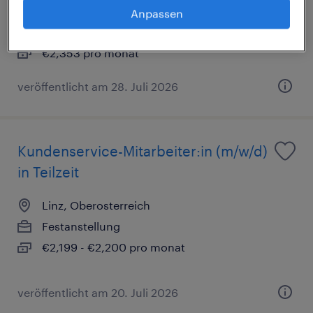
Hörsching, Oberosterreich
Anpassen
Festanstellung
€2,353 pro monat
veröffentlicht am 28. Juli 2026
Kundenservice-Mitarbeiter:in (m/w/d)
in Teilzeit
Linz, Oberosterreich
Festanstellung
€2,199 - €2,200 pro monat
veröffentlicht am 20. Juli 2026