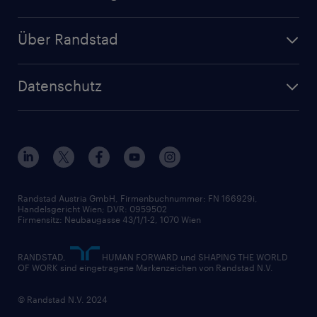
Jetzt Personal anfragen
Handel
Zeitarbeit
Randstad Operational
Lager & Logistik
Über Randstad
Personalvermittlung
Randstad Professional
Produktion
Wer wir sind
Inhouse Services
HR-Portal
Datenschutz
Unsere Werte
HR-Lösungen
Unsere Fachbereiche
Datenschutz erklärt
Unser Management
Unsere Standorte
Nutzungsbestimmungen
Unsere Historie
Widerrufsformular
Randstad Austria GmbH, Firmenbuchnummer: FN 166929i,
Handelsgericht Wien; DVR: 0959502
Firmensitz: Neubaugasse 43/1/1-2, 1070 Wien
RANDSTAD,
HUMAN FORWARD und SHAPING THE WORLD
OF WORK sind eingetragene Markenzeichen von Randstad N.V.
© Randstad N.V. 2024