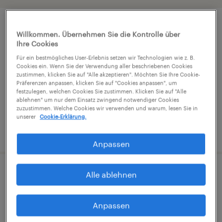
Support-Profi für Elektromontage
Willkommen. Übernehmen Sie die Kontrolle über
(m/w/d)
Ihre Cookies
Für ein bestmögliches User-Erlebnis setzen wir Technologien wie z. B.
Cookies ein. Wenn Sie der Verwendung aller beschriebenen Cookies
tirol, Tirol
zustimmen, klicken Sie auf "Alle akzeptieren". Möchten Sie Ihre Cookie-
Festanstellung
Präferenzen anpassen, klicken Sie auf "Cookies anpassen", um
festzulegen, welchen Cookies Sie zustimmen. Klicken Sie auf "Alle
€2,572 pro monat
ablehnen" um nur dem Einsatz zwingend notwendiger Cookies
zuzustimmen. Welche Cookies wir verwenden und warum, lesen Sie in
unserer
Cookie-Erklärung.
veröffentlicht am 25. Juni 2026
Anpassen
Alle ablehnen
Sicherheits- und
Kundeninfomitarbeiter (m/w/d) /
Ötztal
Anpassen