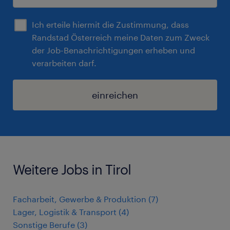
Ich erteile hiermit die Zustimmung, dass
Randstad Österreich meine Daten zum Zweck
der Job-Benachrichtigungen erheben und
verarbeiten darf.
einreichen
Weitere Jobs in Tirol
Facharbeit, Gewerbe & Produktion
(
7
)
Lager, Logistik & Transport
(
4
)
Sonstige Berufe
(
3
)