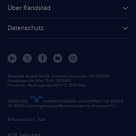
Zeitarbeit
Randstad Operational
Lager & Logistik
Über Randstad
Personalvermittlung
Randstad Professional
Produktion
Wer wir sind
Inhouse Services
HR-Portal
Datenschutz
Unsere Werte
HR-Lösungen
Unsere Fachbereiche
Datenschutz erklärt
Unser Management
Unsere Standorte
Nutzungsbestimmungen
Unsere Historie
Widerrufsformular
Randstad Austria GmbH, Firmenbuchnummer: FN 166929i,
Handelsgericht Wien; DVR: 0959502
Firmensitz: Neubaugasse 43/1/1-2, 1070 Wien
RANDSTAD,
HUMAN FORWARD und SHAPING THE WORLD
OF WORK sind eingetragene Markenzeichen von Randstad N.V.
© Randstad N.V. 2024
AGB Zeitarbeit