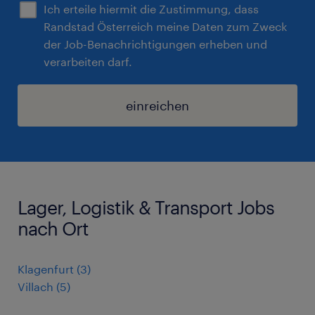
Ich erteile hiermit die Zustimmung, dass
Randstad Österreich meine Daten zum Zweck
der Job-Benachrichtigungen erheben und
verarbeiten darf.
einreichen
Lager, Logistik & Transport Jobs
nach Ort
Klagenfurt
(
3
)
Villach
(
5
)