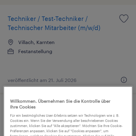
Techniker / Test-Techniker /
Technischer Mitarbeiter (m/w/d)
Villach, Karnten
Festanstellung
veröffentlicht am 21. Juli 2026
Willkommen. Übernehmen Sie die Kontrolle über
Ihre Cookies
Logistiker (m/w/d)
Für ein bestmögliches User-Erlebnis setzen wir Technologien wie z. B.
Cookies ein. Wenn Sie der Verwendung aller beschriebenen Cookies
Villach, Karnten
zustimmen, klicken Sie auf "Alle akzeptieren". Möchten Sie Ihre Cookie-
Festanstellung
Präferenzen anpassen, klicken Sie auf "Cookies anpassen", um
festzulegen, welchen Cookies Sie zustimmen. Klicken Sie auf "Alle