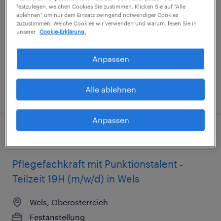
festzulegen, welchen Cookies Sie zustimmen. Klicken Sie auf "Alle
Teilzeit 19H (m/w/d) in Wels
ablehnen" um nur dem Einsatz zwingend notwendiger Cookies
zuzustimmen. Welche Cookies wir verwenden und warum, lesen Sie in
unserer
Cookie-Erklärung.
Wels, Oberosterreich
Festanstellung
Anpassen
€1,702 - €1,959 pro monat
Alle ablehnen
veröffentlicht am 22. Juli 2026
Anpassen
Pflegefachkraft mit Punktionstalent -
Teilzeit 19H (m/w/d) in Wels
Wels, Oberosterreich
Festanstellung