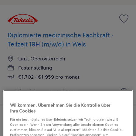
Diplomierte medizinische Fachkraft -
Teilzeit 19H (m/w/d) in Wels
Linz, Oberosterreich
Festanstellung
€1,702 - €1,959 pro monat
veröffentlicht am 31. Juli 2026
Willkommen. Übernehmen Sie die Kontrolle über
Ihre Cookies
Für ein bestmögliches User-Erlebnis setzen wir Technologien wie z. B.
Cookies ein. Wenn Sie der Verwendung aller beschriebenen Cookies
zustimmen, klicken Sie auf "Alle akzeptieren". Möchten Sie Ihre Cookie-
Diplomierte medizinische Fachkraft -
Präferenzen anpassen, klicken Sie auf "Cookies anpassen", um