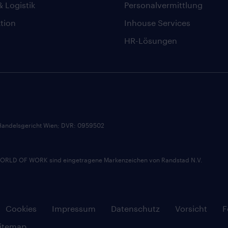
& Logistik
Personalvermittlung
tion
Inhouse Services
HR-Lösungen
andelsgericht Wien; DVR: 0959502
D OF WORK sind eingetragene Markenzeichen von Randstad N.V.
Cookies
Impressum
Datenschutz
Vorsicht
F
itemap