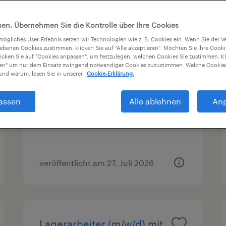
en
Gehalt
1
en. Übernehmen Sie die Kontrolle über Ihre Cookies
tmögliches User-Erlebnis setzen wir Technologien wie z. B. Cookies ein. Wenn Sie der
iebenen Cookies zustimmen, klicken Sie auf "Alle akzeptieren". Möchten Sie Ihre Cook
licken Sie auf "Cookies anpassen", um festzulegen, welchen Cookies Sie zustimmen. Kl
Maschinenbediener
nen" um nur dem Einsatz zwingend notwendiger Cookies zuzustimmen. Welche Cookies
nd warum, lesen Sie in unserer
Cookie-Erklärung.
(m/w/d)
assen
Alle ablehnen
An
Anif, Salzburg
Festanstellung
veröffentlicht am 27. Juli 2026
Lagerarbeiter (m/w/d) mit