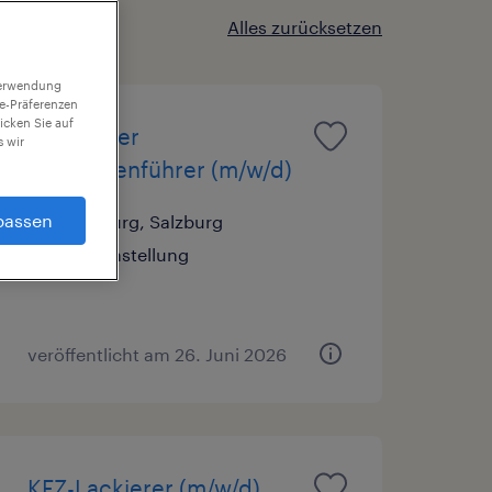
Alles zurücksetzen
 Verwendung
ie-Präferenzen
icken Sie auf
Erfahrener
 wir
Maschinenführer (m/w/d)
passen
Salzburg, Salzburg
Festanstellung
veröffentlicht am 26. Juni 2026
KFZ-Lackierer (m/w/d)