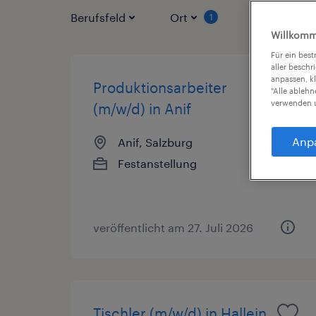
Berufsfeld
Ort
Vertragsart
1
Willkomm
Für ein bes
aller beschr
anpassen, k
Produktionsarbeiter
"Alle ableh
verwenden u
(m/w/d) in Anif
Anp
Anif, Salzburg
Festanstellung
veröffentlicht am 27. Juli 2026
Tischler (m/w/d) in Hallein