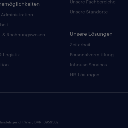
Unsere Fachbereiche
eremöglichkeiten
Unsere Standorte
 Administration
beit
Unsere Lösungen
z- & Rechnungswesen
l
Zeitarbeit
& Logistik
Personalvermittlung
tion
Inhouse Services
HR-Lösungen
andelsgericht Wien; DVR: 0959502