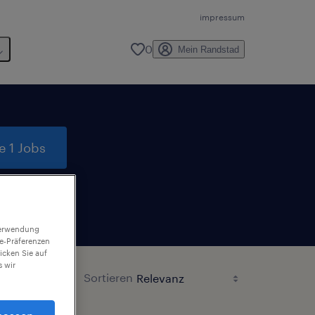
impressum
0
Mein Randstad
e 1 Jobs
 Verwendung
ie-Präferenzen
icken Sie auf
 wir
Sortieren