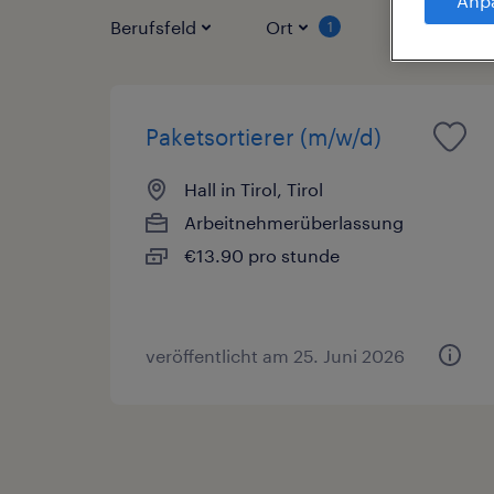
Anp
Berufsfeld
Ort
Vertragsart
1
Paketsortierer (m/w/d)
Hall in Tirol, Tirol
Arbeitnehmerüberlassung
€13.90 pro stunde
veröffentlicht am 25. Juni 2026