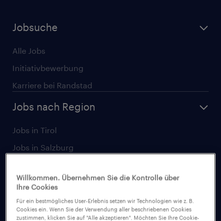
Jobsuche
Alle Jobs
Initiativbewerbung
Karriere bei Randstad
Jobs nach Region
Jobs in Tirol
Jobs in Salzburg
Jobs in Wien
Willkommen. Übernehmen Sie die Kontrolle über
Jobs in Linz
Ihre Cookies
Jobs in Graz
Für ein bestmögliches User-Erlebnis setzen wir Technologien wie z. B.
Cookies ein. Wenn Sie der Verwendung aller beschriebenen Cookies
Jobs in Niederösterreich
zustimmen, klicken Sie auf "Alle akzeptieren". Möchten Sie Ihre Cookie-