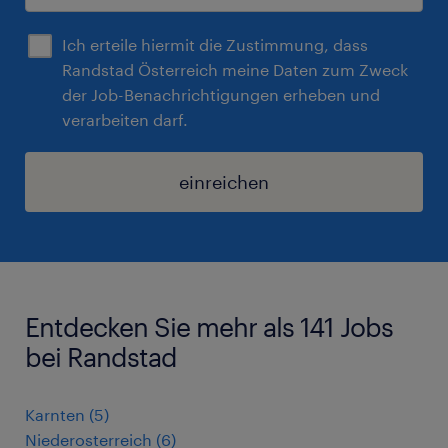
Ich erteile hiermit die Zustimmung, dass
Randstad Österreich meine Daten zum Zweck
der Job-Benachrichtigungen erheben und
verarbeiten darf.
einreichen
Entdecken Sie mehr als 141 Jobs
bei Randstad
Karnten
(
5
)
Niederosterreich
(
6
)