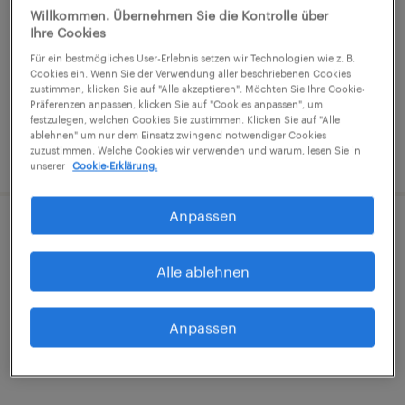
Willkommen. Übernehmen Sie die Kontrolle über
Ihre Cookies
Wien, Wien
Für ein bestmögliches User-Erlebnis setzen wir Technologien wie z. B.
Festanstellung
Cookies ein. Wenn Sie der Verwendung aller beschriebenen Cookies
zustimmen, klicken Sie auf "Alle akzeptieren". Möchten Sie Ihre Cookie-
Präferenzen anpassen, klicken Sie auf "Cookies anpassen", um
festzulegen, welchen Cookies Sie zustimmen. Klicken Sie auf "Alle
ablehnen" um nur dem Einsatz zwingend notwendiger Cookies
zuzustimmen. Welche Cookies wir verwenden und warum, lesen Sie in
veröffentlicht am 19. Juni 2026
unserer
Cookie-Erklärung.
Anpassen
Zimmerer (m/w/d) Vollzeit ab sofort
gesucht
Alle ablehnen
Wien, Wien
Anpassen
Festanstellung
€3,293 pro monat