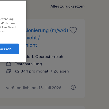
Alles zurücksetzen
 Verwendung
ie-Präferenzen
icken Sie auf
Kommissionierung (m/w/d)
 wir
- Spätschicht /
Nachtschicht
passen
Vorchdorf, Oberosterreich
Festanstellung
€2,344 pro monat, + Zulagen
veröffentlicht am 15. Juli 2026