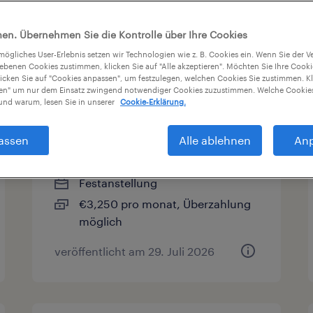
sarten
Gehalt
en. Übernehmen Sie die Kontrolle über Ihre Cookies
tmögliches User-Erlebnis setzen wir Technologien wie z. B. Cookies ein. Wenn Sie der
iebenen Cookies zustimmen, klicken Sie auf "Alle akzeptieren". Möchten Sie Ihre Cook
licken Sie auf "Cookies anpassen", um festzulegen, welchen Cookies Sie zustimmen. Kl
Mitarbeiter
nen" um nur dem Einsatz zwingend notwendiger Cookies zuzustimmen. Welche Cookies
nd warum, lesen Sie in unserer
Cookie-Erklärung.
Werkzeugausgabe / Lager
(m/w/d)
assen
Alle ablehnen
An
Linz, Oberosterreich
Festanstellung
€3,250 pro monat, Überzahlung
möglich
veröffentlicht am 29. Juli 2026