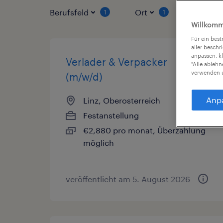
Berufsfeld
Ort
Vertrag
1
1
Willkomm
Für ein bes
aller beschr
anpassen, k
Verlader & Verpacker
"Alle ableh
verwenden u
(m/w/d)
Anp
Linz, Oberosterreich
Festanstellung
€2,880 pro monat, Überzahlung
möglich
veröffentlicht am 5. August 2026