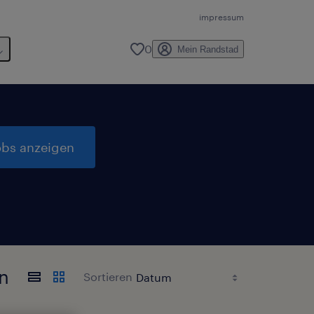
impressum
0
Mein Randstad
obs anzeigen
en
Sortieren