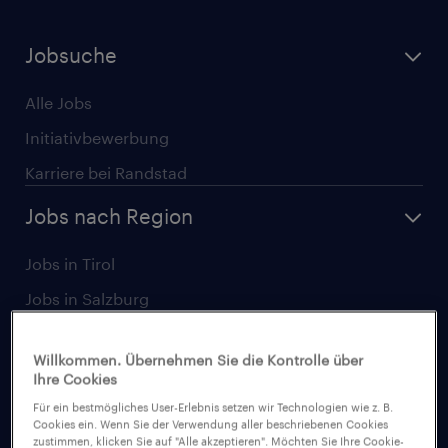
Jobsuche
Alle Jobs
Initiativbewerbung
Karriere bei Randstad
Jobs nach Region
Jobs in Tirol
Jobs in Salzburg
Jobs in Wien
Willkommen. Übernehmen Sie die Kontrolle über
Jobs in Linz
Ihre Cookies
Jobs in Graz
Für ein bestmögliches User-Erlebnis setzen wir Technologien wie z. B.
Cookies ein. Wenn Sie der Verwendung aller beschriebenen Cookies
Jobs in Niederösterreich
zustimmen, klicken Sie auf "Alle akzeptieren". Möchten Sie Ihre Cookie-