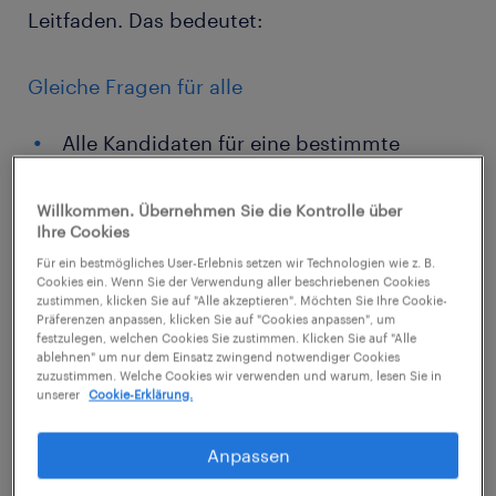
Leitfaden. Das bedeutet:
Gleiche Fragen für alle
Alle Kandidaten für eine bestimmte
Position beantworten dieselben im
Voraus festgelegten Fragen.
Willkommen. Übernehmen Sie die Kontrolle über
Ihre Cookies
Für ein bestmögliches User-Erlebnis setzen wir Technologien wie z. B.
Feste Reihenfolge
Cookies ein. Wenn Sie der Verwendung aller beschriebenen Cookies
zustimmen, klicken Sie auf "Alle akzeptieren". Möchten Sie Ihre Cookie-
Präferenzen anpassen, klicken Sie auf "Cookies anpassen", um
Die Fragen werden in einer konsistenten
festzulegen, welchen Cookies Sie zustimmen. Klicken Sie auf "Alle
ablehnen" um nur dem Einsatz zwingend notwendiger Cookies
Reihenfolge gestellt, um den
zuzustimmen. Welche Cookies wir verwenden und warum, lesen Sie in
Gesprächsverlauf vergleichbar zu
unserer
Cookie-Erklärung.
machen.
Anpassen