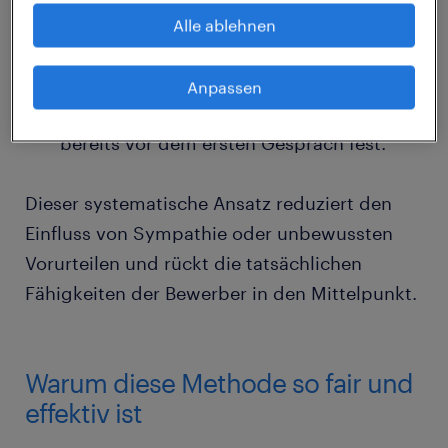
Standardisierte Bewertung
Alle ablehnen
Die Antworten werden anhand eines
vordefinierten Bewertungsschemas
Anpassen
beurteilt. Kriterien und Skalen stehen
bereits vor dem ersten Gespräch fest.
Dieser systematische Ansatz reduziert den
Einfluss von Sympathie oder unbewussten
Vorurteilen und rückt die tatsächlichen
Fähigkeiten der Bewerber in den Mittelpunkt.
Warum diese Methode so fair und
effektiv ist