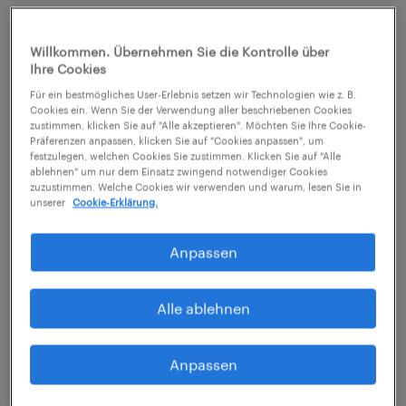
Dabei liegt Österreich mit dem Anteil
Willkommen. Übernehmen Sie die Kontrolle über
„materialistisch veranlagter“
Ihre Cookies
ArbeitnehmerInnen im internationalen
Für ein bestmögliches User-Erlebnis setzen wir Technologien wie z. B.
Cookies ein. Wenn Sie der Verwendung aller beschriebenen Cookies
Vergleich noch auf den Schlussrängen und
zustimmen, klicken Sie auf "Alle akzeptieren". Möchten Sie Ihre Cookie-
Präferenzen anpassen, klicken Sie auf "Cookies anpassen", um
unter dem weltweiten Durchschnitt von 75%.
festzulegen, welchen Cookies Sie zustimmen. Klicken Sie auf "Alle
ablehnen" um nur dem Einsatz zwingend notwendiger Cookies
Spitzenreiter ist hierbei Mexiko: 93% der
zuzustimmen. Welche Cookies wir verwenden und warum, lesen Sie in
unserer
Cookie-Erklärung.
Befragten würden den Job für eine höhere
Bezahlung wechseln. In Indien sind hingegen
Anpassen
Karrierechancen (91%) und passendes
Ausbildungsprofil (88%) wichtiger.
Alle ablehnen
Arbeiten um zu leben oder leben um zu
Anpassen
arbeiten?