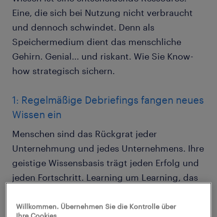
Eine, die sich bei Nutzung nicht verbraucht
und dennoch schwindet. Denn als
Speichermedium dient das menschliche
Gehirn. Genial... und riskant. Wie Sie Know-
how strategisch sichern.
1: Regelmäßige Debriefings fangen neues
Wissen ein
Menschen sind das Rückgrat jeder
Unternehmung und jedes Unternehmens. Ihre
geistige Wissensbasis trägt jeden Erfolg und
jeden Fortschritt. Learning um Learning, das
ein Mitarbeiter hinzugewinnt, bringt die
Firma insgesamt vorwärts. Wissen ist
Willkommen. Übernehmen Sie die Kontrolle über
Ihre Cookies